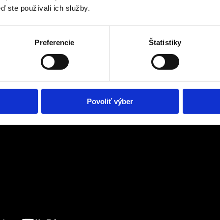
ď ste používali ich služby.
Preferencie
Štatistiky
Povoliť výber