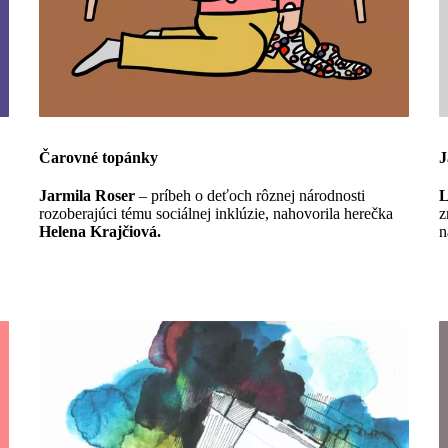
Čarovné topánky
J
Jarmila Roser
– príbeh o deťoch rôznej národnosti
L
rozoberajúci tému sociálnej inklúzie, nahovorila herečka
z
Helena Krajčiová.
n