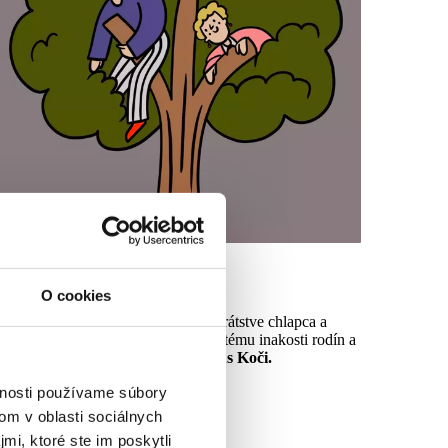
imozemšťania
O cookies
lexandra Salmela
- príbeh o kamarátstve chlapca a
ievčaťa, poukazujúci všeobecne na tému inakosti rodín a
ne)tolerancie, nahovoril herec
Dárius Koči.
vnosti používame súbory
om v oblasti sociálnych
mi, ktoré ste im poskytli