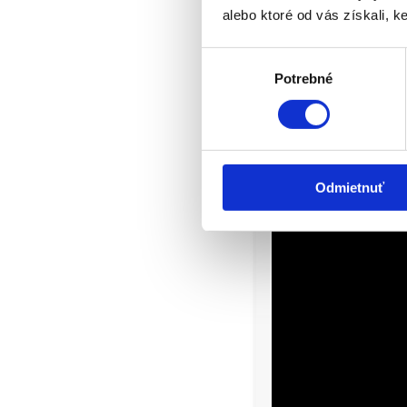
alebo ktoré od vás získali, ke
Výber
Potrebné
súhlasu
Odmietnuť