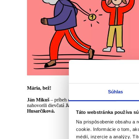
Mária, bež!
Súhlas
Ján Mikuš
– príbeh detí z rómskej minority a z majority,
nahovorili dievčatá
Jasna Mikušová
a
Sofia
Husarčíková.
Táto webstránka používa sú
Na prispôsobenie obsahu a r
cookie. Informácie o tom, ak
médií, inzercie a analýzy. Tí