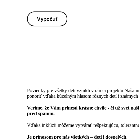
Vypočuť
Poviedky pre všetky deti vznikli v rámci projektu Naša in
ponoriť vďaka kúzelným hlasom rôznych detí i známych o
Veríme, že Vám prinesú krásne chvíle - či už svet na
pred spaním.
Vďaka inklúzii môžeme vytvárať rešpektujúcu, tolerantnú
Je prínosom pre nás všetkých – deti i dospelých.