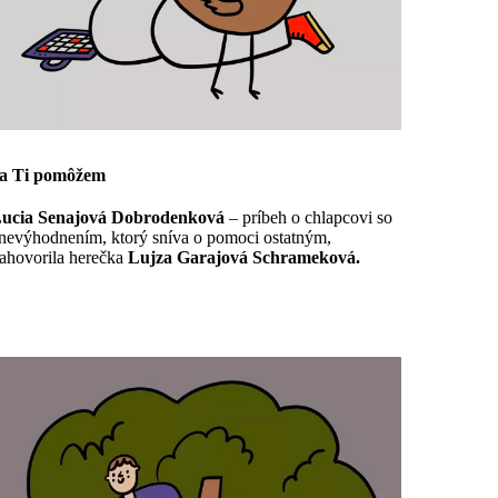
a Ti pomôžem
ucia Senajová Dobrodenková
– príbeh o chlapcovi so
nevýhodnením, ktorý sníva o pomoci ostatným,
ahovorila herečka
Lujza Garajová Schrameková.