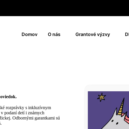
Domov
O nás
Grantové výzvy
D
poviedok.
tské rozprávky s inkluzívnym
 v podaní detí i známych
Pažickej. Odbornými garantkami sú
.