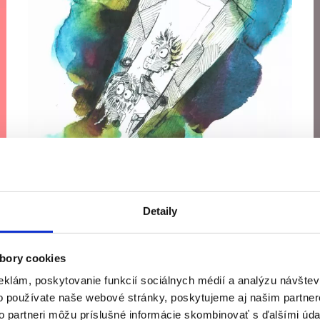
Hotel Levanduľa
M
Detaily
Ľubica Bátoryová, Tomáš Daňo
- príbeh o chlapcovi
A
a jeho terapeutickom psíkovi.
d
(
bory cookies
eklám, poskytovanie funkcií sociálnych médií a analýzu návšte
o používate naše webové stránky, poskytujeme aj našim partner
to partneri môžu príslušné informácie skombinovať s ďalšími údaj