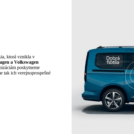
a, ktorá vznikla v
wagen a Volkswagen
nizáciám poskytneme
e tak ich verejnoprospešné