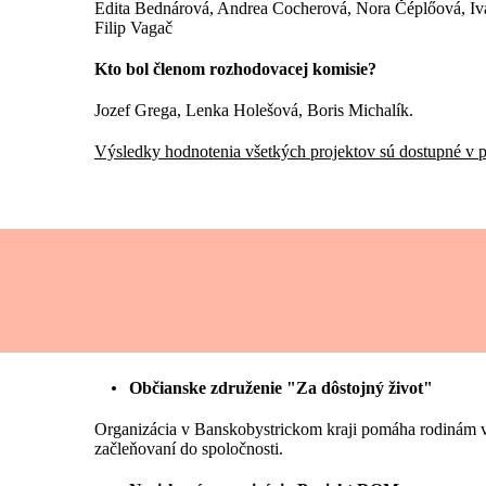
Edita Bednárová, Andrea Cocherová, Nora Čéplőová, Iv
Filip Vagač
Kto bol členom rozhodovacej komisie?
Jozef Grega, Lenka Holešová, Boris Michalík.
Výsledky hodnotenia všetkých projektov sú dostupné v p
Občianske združenie "Za dôstojný život"
Organizácia v Banskobystrickom kraji pomáha rodinám v
začleňovaní do spoločnosti.