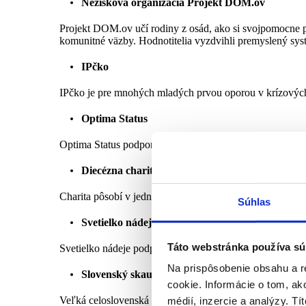
Nezisková organizácia Projekt DOM.ov
Projekt DOM.ov učí rodiny z osád, ako si svojpomocne p
komunitné väzby. Hodnotitelia vyzdvihli premyslený sys
IPčko
IPčko je pre mnohých mladých prvou oporou v krízových
Optima Status
Optima Status podporuje ľudí so zdravotným znevýhodne
Diecézna charita Rožňava
Charita pôsobí v jednom z najchudobnejších regiónov Slo
Súhlas
Svetielko nádeje
Táto webstránka používa sú
Svetielko nádeje podporuje deti s onkologickými ochoren
Na prispôsobenie obsahu a r
Slovenský skauting
cookie. Informácie o tom, ak
Veľká celoslovenská organizácia so zmysluplným výchov
médií, inzercie a analýzy. Tí