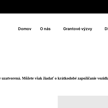
Domov
O nás
Grantové výzvy
D
e uzatvorená. Môžete však žiadať o krátkodobé zapožičanie vozidl