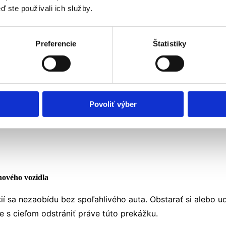
j, dobrodružstvo a zodpovednosť.
ď ste používali ich služby.
rostredníctvom terénnej práce.
Preferencie
Štatistiky
ťou koordinovať logistiku vo veľkom rozsahu.
Povoliť výber
odporíme. Vozidlá pre vás už pripravujeme. Uvidíme sa
nového vozidla
 sa nezaobídu bez spoľahlivého auta. Obstarať si alebo ud
e s cieľom odstrániť práve túto prekážku.