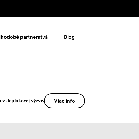
lhodobé partnerstvá
Blog
Viac info
a v doplnkovej výzve.