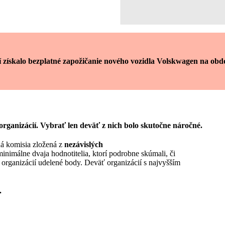
í získalo bezplatné zapožičanie nového vozidla Volskwagen na obd
 organizácií. Vybrať len deväť z nich bolo skutočne náročné.
ná komisia zložená z
nezávislých
inimálne dvaja hodnotitelia, ktorí podrobne skúmali, či
 organizácií udelené body. Deväť organizácií s najvyšším
.