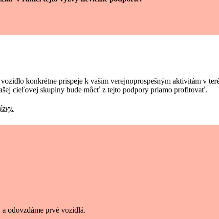
ozidlo konkrétne prispeje k vašim verejnoprospešným aktivitám v teréne
vašej cieľovej skupiny bude môcť z tejto podpory priamo profitovať.
ýzvy.
y a odovzdáme prvé vozidlá.