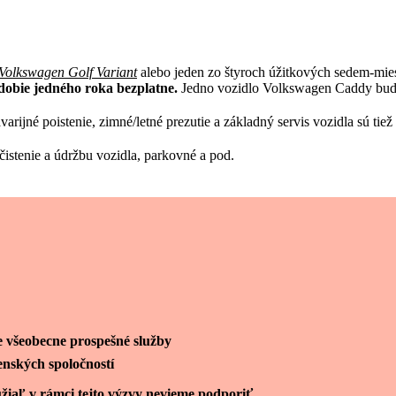
Volkswagen Golf Variant
alebo jeden zo štyroch úžitkových sedem-mie
dobie jedného roka bezplatne.
Jedno vozidlo Volkswagen Caddy bude 
rijné poistenie, zimné/letné prezutie a základný servis vozidla sú tie
stenie a údržbu vozidla, parkovné a pod.
e všeobecne prospešné služby
enských spoločností
žiaľ v rámci tejto výzvy nevieme podporiť.