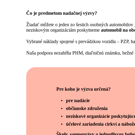
Čo je predmetom nadačnej výzvy?
Žiadať môžete o jeden zo šestich osobných automobilov
neziskovým organizáciám poskytneme
automobil na ob
Vybrané náklady spojené s prevádzkou vozidla – PZP, hava
Naša podpora nezahŕňa PHM, diaľničnú známku, bežné či
Pre koho je výzva určená?
pre nadácie
občianske združenia
neziskové organizácie poskytujúc
účelové zariadenia cirkví a nábož
Školy, samosprávy a jednotlivcov bohu