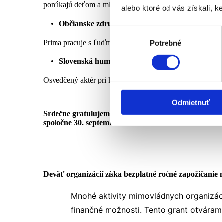
ponúkajú deťom a mladým priestor pre osobnostný rozvo
alebo ktoré od vás získali, ke
Občianske združenie Prima
Výber
Prima pracuje s ľuďmi ohrozenými závislosťami, najmä p
Potrebné
súhlasu
Slovenská humanitná rada
Osvedčený aktér pri krízovej pomoci s dobrou schopnos
Odmietnuť
Srdečne gratulujeme deviatim organizáciám, ktoré p
spoločne 30. septembra v Bratislave.
Deväť organizácií získa bezplatné ročné zapožičanie 
Mnohé aktivity mimovládnych organizácií
finančné možnosti. Tento grant otváram