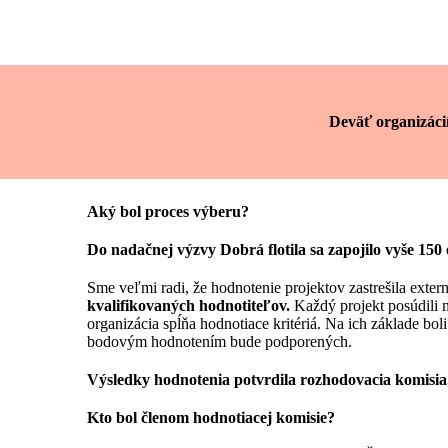
Deväť organizáci
Aký bol proces výberu?
Do nadačnej výzvy Dobrá flotila sa zapojilo vyše 150
Sme veľmi radi, že hodnotenie projektov zastrešila exter
kvalifikovaných
hodnotiteľov.
Každý projekt posúdili m
organizácia spĺňa hodnotiace kritériá.
Na ich základe boli
bodovým hodnotením bude podporených.
Výsledky hodnotenia potvrdila rozhodovacia komisia
Kto bol členom hodnotiacej komisie?