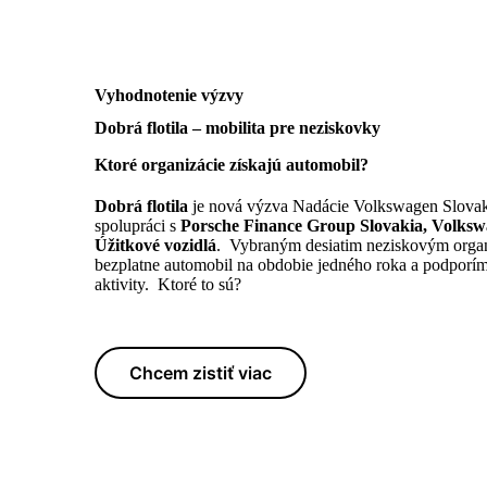
Vyhodnotenie výzvy
Dobrá flotila – mobilita pre neziskovky
Ktoré organizácie získajú automobil?
Dobrá flotila
je nová výzva Nadácie Volkswagen Slovaki
spolupráci s
Porsche Finance Group Slovakia, Volks
Úžitkové vozidlá
. Vybraným desiatim neziskovým orga
bezplatne automobil na obdobie jedného roka a podporím
aktivity. Ktoré to sú?
Chcem zistiť viac