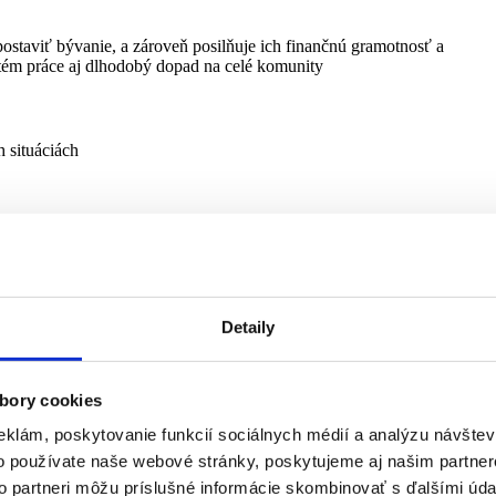
ostaviť bývanie, a zároveň posilňuje ich finančnú gramotnosť a
tém práce aj dlhodobý dopad na celé komunity
 situáciách
ním a ich rodiny
venska a venuje sa širokej škále sociálnych služieb
Detaily
bory cookies
iami a ich rodiny.
eklám, poskytovanie funkcií sociálnych médií a analýzu návšte
o používate naše webové stránky, poskytujeme aj našim partner
no-vzdelávacím dopadom na tisíce detí a mladých. Skauti
to partneri môžu príslušné informácie skombinovať s ďalšími údaj